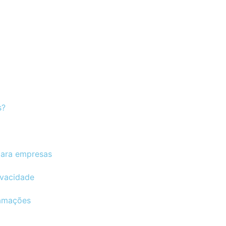
s?
para empresas
ivacidade
lamações