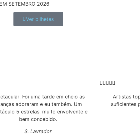
EM SETEMBRO 2026
Ver bilhetes





etacular! Foi uma tarde em cheio as
Artistas to
ianças adoraram e eu também. Um
suficientes
táculo 5 estrelas, muito envolvente e
bem concebido.
S. Lavrador